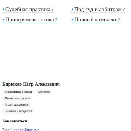
Судебная практика
Под суд и арбитраж
?
?
Проверяемая логика
Полный комплект
?
?
Бирюков Пётр Алексеевич
Экономические споры
Арбитраж
Финансовые расчёты
Анализ документов
Рецензии и перерасчёт
Как связаться
Email:
expert@notiss.ru