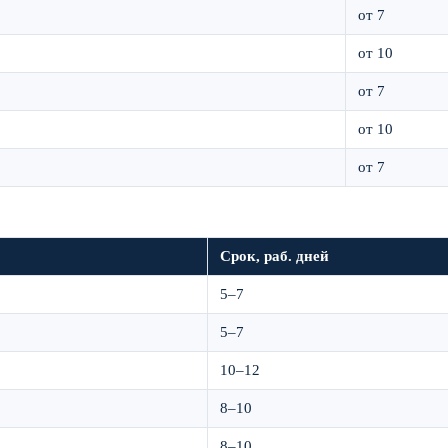
от 7
от 10
от 7
от 10
от 7
Срок, раб. дней
5–7
5–7
10–12
8–10
8–10