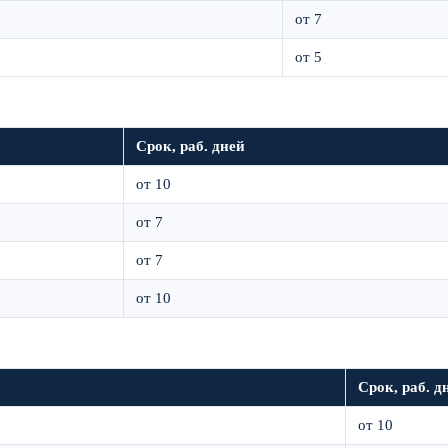
от 7
от 5
Срок, раб. дней
от 10
от 7
от 7
от 10
Срок, раб. д
от 10