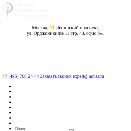
М
Москва,
Ленинский проспект,
ул. Орджоникидзе 11 стр. 43, офис №1
Схема проезда
+7 (495) 768-24-44
Заказать звонок
expert@notiss.ru
О нас
Оценка
Экспертиза
Юридические услуги
Консалтинг
Кейсы
Блог
Стоимость услуг
Поиск по сайту