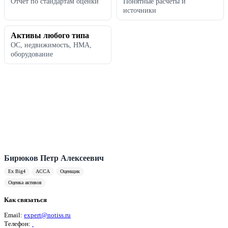
Отчет по стандартам оценки
Понятные расчеты и
источники
Активы любого типа
ОС, недвижимость, НМА,
оборудование
Бирюков Петр Алексеевич
Ex Big4
ACCA
Оценщик
Оценка активов
Как связаться
Email:
expert@notiss.ru
Телефон: