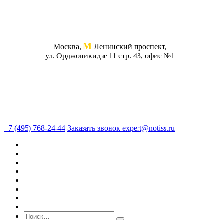
М
Москва,
Ленинский проспект,
ул. Орджоникидзе 11 стр. 43, офис №1
Схема проезда
+7 (495) 768-24-44
Заказать звонок
expert@notiss.ru
О нас
Оценка
Экспертиза
Юридические услуги
Консалтинг
Кейсы
Блог
Стоимость услуг
Поиск по сайту