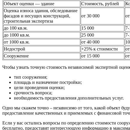
Объект оценки — здание
Стоимость, рублей
Ко
Оценка износа здания, обследование
фасадов и несущих конструкций,
от 30 000
от
строительная экспертиза
до 100 кв.м.
15 000
7-
до 1000 кв.м.
25 000
7-
от 1000 кв.м.
от 40 000
10
Недострой
+25% к стоимости
от
Сооружение
от 15 000
от
Чтобы узнать точную стоимость независимой экспертной оценк
тип сооружения;
площадь и назначение постройки;
цели проведения оценки;
срочность вопроса;
необходимость предоставления дополнительных услуг.
Одно мы скажем точно – независимо от того, какой объект буд
предоставление качественных и приемлемых с финансовой точк
Если у вас остались вопросы по определению стоимости соор
бесплатно, предоставят интересующую информацию в максимал