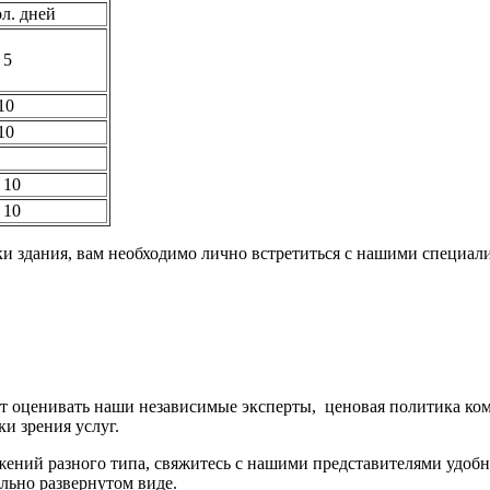
л. дней
 5
10
10
 10
 10
и здания, вам необходимо лично встретиться с нашими специал
ут оценивать наши независимые эксперты, ценовая политика ком
и зрения услуг.
ужений разного типа, свяжитесь с нашими представителями удо
ьно развернутом виде.