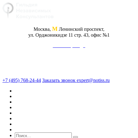
М
Москва,
Ленинский проспект,
ул. Орджоникидзе 11 стр. 43, офис №1
Схема проезда
+7 (495) 768-24-44
Заказать звонок
expert@notiss.ru
О нас
Оценка
Экспертиза
Юридические услуги
Консалтинг
Кейсы
Блог
Стоимость услуг
Поиск по сайту