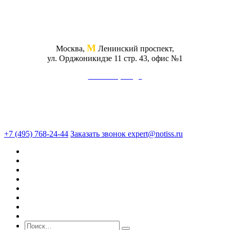
М
Москва,
Ленинский проспект,
ул. Орджоникидзе 11 стр. 43, офис №1
Схема проезда
+7 (495) 768-24-44
Заказать звонок
expert@notiss.ru
О нас
Оценка
Экспертиза
Юридические услуги
Консалтинг
Кейсы
Блог
Стоимость услуг
Поиск по сайту