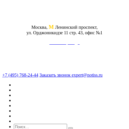
М
Москва,
Ленинский проспект,
ул. Орджоникидзе 11 стр. 43, офис №1
Схема проезда
+7 (495) 768-24-44
Заказать звонок
expert@notiss.ru
О нас
Оценка
Экспертиза
Юридические услуги
Консалтинг
Кейсы
Блог
Стоимость услуг
Поиск по сайту